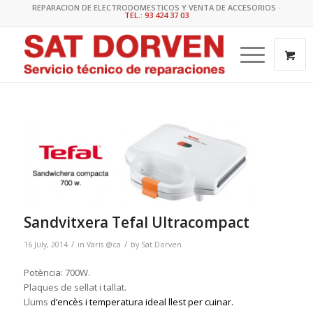
REPARACION DE ELECTRODOMESTICOS Y VENTA DE ACCESORIOS ·
TEL.: 93 424 37 03
Sandvitxera Tefal Ultracompact
/
/
16 July, 2014
in
Varis @ca
by
Sat Dorven
Potència: 700W.
Plaques de sellat i tallat.
Llums
d’encès i temperatura ideal llest per cuinar.