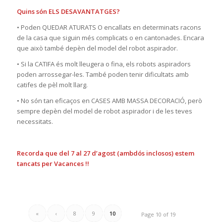
Quins són ELS DESAVANTATGES?
• Poden QUEDAR ATURATS O encallats en determinats racons
de la casa que siguin més complicats o en cantonades. Encara
que això també depèn del model del robot aspirador.
• Si la CATIFA és molt lleugera o fina, els robots aspiradors
poden arrossegar-les. També poden tenir dificultats amb
catifes de pèl molt llarg.
• No són tan eficaços en CASES AMB MASSA DECORACIÓ, però
sempre depèn del model de robot aspirador i de les teves
necessitats.
Recorda que del 7 al 27 d’agost (ambdós inclosos) estem
tancats per Vacances !!
«
‹
8
9
10
Page 10 of 19