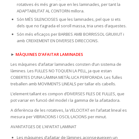
rotatives és més gran que en les laminades, per tant la
ADAPTABILITAT AL CONTORN millora.
Són MÉS SILENCIOSES que les laminades, pel que si ets
dels que no t’agrada el soroll massa, tria unes d’aquestes.
Són més eficaços per BARBES AMB BORRISSOL GRUIXUT i
amb CREIXEMENT EN DIVERSES DIRECCIONS.
►
MÀQUINES D’AFAITAR LAMINADES
Les màquines d’afaitar laminades consten d’un sistema de
làmines. Les FULLES NO TOQUEN LA PELL, ja que estan
COBERTES D’UNA LÀMINA METÀL·LICA PERFORADA. Les fulles
treballen amb MOVIMENTS LINEALS per tallar els cabells.
L’element tallant es compon d’DIVERSES FILES DE FULLES, que
pot variar en funció del model i la gamma de la afaitadora.
A diferència de les rotatives, la VELOCITAT en l’afaitat lineal es
mesura per VIBRACIONS I OSCIL·LACIONS per minut.
AVANTATGES DE L’AFAITAT LAMINAT
Les màquines d’afaitar de làmines aconsegueixen un