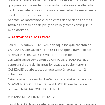
Si hace un año el llevar barba era pura tendencia, se espera
que para las nuevas temporadas la moda sea el no llevarla.
La duda es, afeitadoras rotativas o laminadas. Te enseñamos
las diferencias entre ambas.
Además, os mostramos cuál de estas dos opciones es más
factibles para tu tipo de piel y de vello, y cómo conseguir un
buen afeitado.
►
AFEITADORAS ROTATIVAS
Las AFEITADORAS ROTATIVAS son aquellas que constan de
CABEZALES CIRCULARES con CUCHILLAS que a través de un
MOVIMIENTO ROTATORIO, van cortando el pelo.
Las cuchillas se componen de ORIFICIOS Y RANURAS, que
capturan el pelo de distintas longitudes. Suelen tener 3
CABEZALES de afeitado, aunque también existen con 2
cabezales.
Estas afeitadoras están diseñadas para afeitar la cara con
MOVIMIENTOS CIRCULARES. La VELOCIDAD nos la dará el
número de ROTACIONES POR MINUTO.
VENTAJAS DEL AFEITADO ROTATIVO
Las VENTAJAS de estas afeitadoras son varias, a continuación