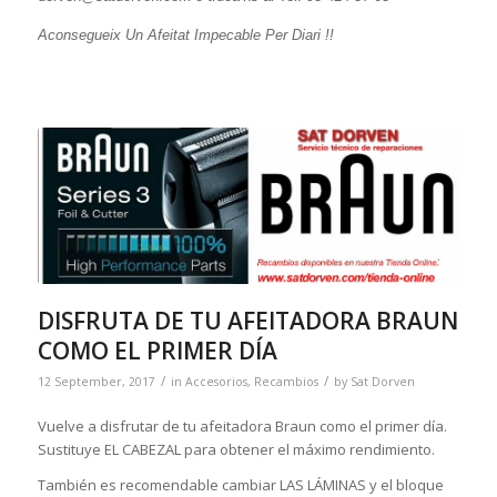
Aconsegueix Un Afeitat Impecable Per Diari !!
DISFRUTA DE TU AFEITADORA BRAUN
COMO EL PRIMER DÍA
/
/
12 September, 2017
in
Accesorios
,
Recambios
by
Sat Dorven
Vuelve a disfrutar de tu afeitadora Braun como el primer día.
Sustituye EL CABEZAL para obtener el máximo rendimiento.
También es recomendable cambiar LAS LÁMINAS y el bloque