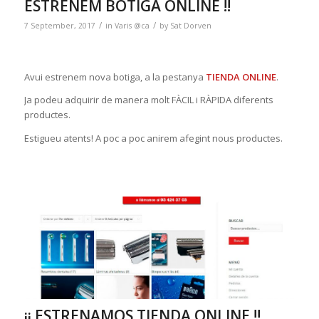
ESTRENEM BOTIGA ONLINE !!
/
/
7 September, 2017
in
Varis @ca
by
Sat Dorven
Avui estrenem nova botiga, a la pestanya
TIENDA ONLINE
.
Ja podeu adquirir de manera molt FÀCIL i RÀPIDA diferents
productes.
Estigueu atents! A poc a poc anirem afegint nous productes.
¡¡ ESTRENAMOS TIENDA ONLINE !!