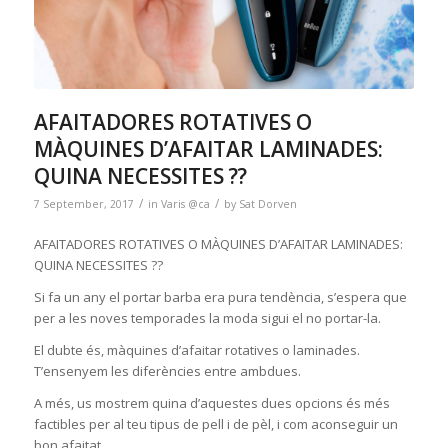
AFAITADORES ROTATIVES O
MÀQUINES D’AFAITAR LAMINADES:
QUINA NECESSITES ??
/
/
7 September, 2017
in
Varis @ca
by
Sat Dorven
AFAITADORES ROTATIVES O MÀQUINES D’AFAITAR LAMINADES:
QUINA NECESSITES ??
Si fa un any el portar barba era pura tendència, s’espera que
per a les noves temporades la moda sigui el no portar-la.
El dubte és, màquines d’afaitar rotatives o laminades.
T’ensenyem les diferències entre ambdues.
A més, us mostrem quina d’aquestes dues opcions és més
factibles per al teu tipus de pell i de pèl, i com aconseguir un
bon afaitat.