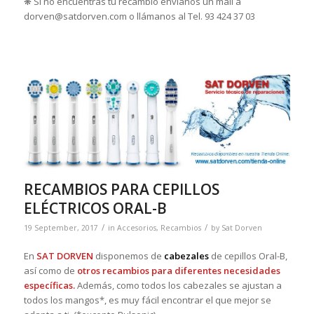
❋ Si no encuentras tu recambio envíanos un mail a
dorven@satdorven.com o llámanos al Tel. 93 424 37 03
RECAMBIOS PARA CEPILLOS
ELÉCTRICOS ORAL-B
/
/
19 September, 2017
in
Accesorios
,
Recambios
by
Sat Dorven
En
SAT DORVEN
disponemos de
cabezales
de cepillos Oral-B,
así como de
otros recambios para diferentes necesidades
específicas.
Además, como todos los cabezales se ajustan a
todos los mangos*, es muy fácil encontrar el que mejor se