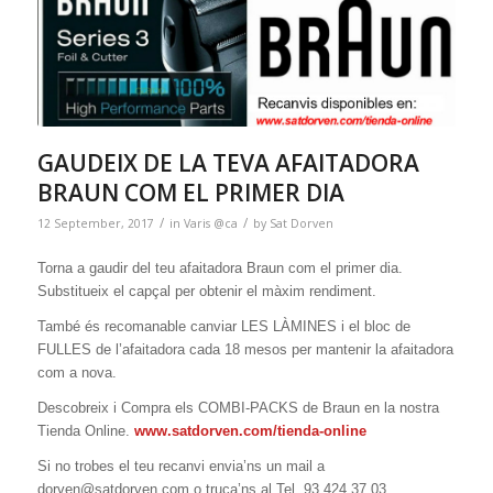
GAUDEIX DE LA TEVA AFAITADORA
BRAUN COM EL PRIMER DIA
/
/
12 September, 2017
in
Varis @ca
by
Sat Dorven
Torna a gaudir del teu afaitadora Braun com el primer dia.
Substitueix el capçal per obtenir el màxim rendiment.
També és recomanable canviar LES LÀMINES i el bloc de
FULLES de l’afaitadora cada 18 mesos per mantenir la afaitadora
com a nova.
Descobreix i Compra els COMBI-PACKS de Braun en la nostra
Tienda Online.
www.satdorven.com/tienda-online
Si no trobes el teu recanvi envia’ns un mail a
dorven@satdorven.com o truca’ns al Tel. 93 424 37 03