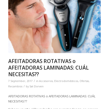
AFEITADORAS ROTATIVAS o
AFEITADORAS LAMINADAS: CUÁL
NECESITAS??
/
7 September, 2017
in
Accesorios
,
Electrodomésticos
,
Ofertas
,
/
Recambios
by
Sat Dorven
AFEITADORAS ROTATIVAS o AFEITADORAS LAMINADAS: CUÁL
NECESITAS??