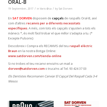
ORAL-B
/
/
19 September, 2017
in
Varis @ca
by
Sat Dorven
En
SAT DORVEN
disposem de
capçals
de raspalls Oral-B, així
com d’altres
recanvis per a diferents necessitats
específiques
. A més, com tots els capçals s’ajusten a tots els
mànecs *, és molt fàcil trobar el que millor s’adapta a tu. (*
Excepte Pulsonic)
Descobreix i Compra els RECANVIS del teu
raspall elèctric
Braun
en la nostra Botiga Online:
www.satdorven.com/tienda-online
Si no trobes el teu recanvi envia’ns un mail a
dorven@satdorven.com
o truca’ns al Tel. 93 424 37 03
Els Dentistes Recomanen Canviar El Capçal Del Raspall Cada 3-4
Mesos