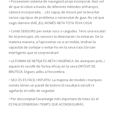
• Posseeixen sistema de navegació propi incorporat. Això vol
dir que el robot a través de diferents mètodes (infrarojos,
càmera incorporada, …) és capaç de moure per la teva llar
sense cap tipus de problema o necessitat de guia. No cal que
vagis darrere d’ell, ¡ELL NOMÉS NETA TOTA TEVA CASA!
• Conté SENSORS per evitar xocs o caigudes. Tens una escala?
No et preocupis, els sensors la detectaran i la evitaran. De la
mateixa manera, a l’aproximar-se a un moble, tindran la
capacitat de sortejar o evitar-ho en la seva ruta Són tan
intel·ligents que et sorprendran!
• LA FORMA DE NETEJA ÉS NETA I HIGIÈNICA. No aixequen pols, i
aquest és recollit de forma eficaç en la seva DIPÒSIT DE
BRUTÍCIA. Digues adéu a l’escombra.
• SEU ÚS ÉS FÀCIL I INTUÏTIU. La majoria de models i marques
només tenen un parell de botons Et resultarà senzill i li
agafaràs el rotllo de seguida!
• Per descomptat l’avantatge més important de totes és el
ESTALVI D’ENERGIA I TEMPS QUE ACONSEGUIRÀS.