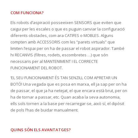
COM FUNCIONA?
Els robots d’aspiració posseeixen SENSORS que eviten que
caigui per les escales o que es puguin canviar la configuració
diferents obstacles, com ara CATIFES o MOBLES. Alguns
compten amb ACCESSORIS com les “parets virtuals” que
limiten l’espai per on ha de passar el robot aspirador. També
hi RECANVIS (filtres, rodets, escombretes …) que són
necessaris per al MANTENIMENT I EL CORRECTE
FUNCIONAMENT DEL ROBOT.
‘EL SEU FUNCIONAMENT ÉS TAN SENZILL COM APRETAR UN
BOTÓ! Una vegada que es posa en marxa, ell ja sap per on ha
de passar, el que ja ha netejat, el que encara està brut, per on
ha de tornar a passar, etc. Quan acaba la seva autonomia,
ells sols tornen a la base per recarregar-se, això sí, el dipòsit
de pols l’has de buidar manualment.
QUINS SÓN ELS AVANTATGES?