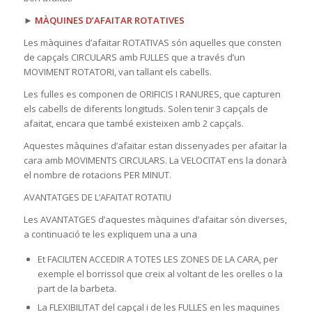
►
MÀQUINES D’AFAITAR ROTATIVES
Les màquines d’afaitar ROTATIVAS són aquelles que consten
de capçals CIRCULARS amb FULLES que a través d’un
MOVIMENT ROTATORI, van tallant els cabells.
Les fulles es componen de ORIFICIS I RANURES, que capturen
els cabells de diferents longituds. Solen tenir 3 capçals de
afaitat, encara que també existeixen amb 2 capçals.
Aquestes màquines d’afaitar estan dissenyades per afaitar la
cara amb MOVIMENTS CIRCULARS. La VELOCITAT ens la donarà
el nombre de rotacions PER MINUT.
AVANTATGES DE L’AFAITAT ROTATIU
Les AVANTATGES d’aquestes màquines d’afaitar són diverses,
a continuació te les expliquem una a una
Et FACILITEN ACCEDIR A TOTES LES ZONES DE LA CARA, per
exemple el borrissol que creix al voltant de les orelles o la
part de la barbeta.
La FLEXIBILITAT del capçal i de les FULLES en les maquines