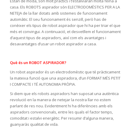
Estan de moda, són molt pràctics i t’estalviaran molta feina a
casa. Els ROBOTS aspirador són ELECTRODOMÈSTICS PER A LA
NETEJA de la llar dotats amb sistemes de funcionament
automàtic. El seu funcionament és senzill, però has de
conèixer els tipus de robot aspirador que hi ha per triar el que
més et convingui. A continuació, et desvetllem el funcionament
d’aquest tipus de aspiradors, així com els avantatges i
desavantatges d’usar un robot aspirador a casa.
Què és un ROBOT ASPIRADOR?
Un robot aspirador és un electrodomèstic que té pràcticament
la mateixa funció que una aspiradora, d’un FORMAT MÉS PETIT
I COMPACTE I TÉ AUTONOMIA PRÒPIA.
Si diem que els robots aspiradors han suposat una autèntica
revolució en la manera de netejar la nostra llar no estem
parlant de res nou. Evidentment hi ha diferències amb els
aspiradors convencionals, entre les quals el factor temps,
comoditat i estalvi energètic. Per resumir d’alguna manera,
guanyaràs qualitat de vida.