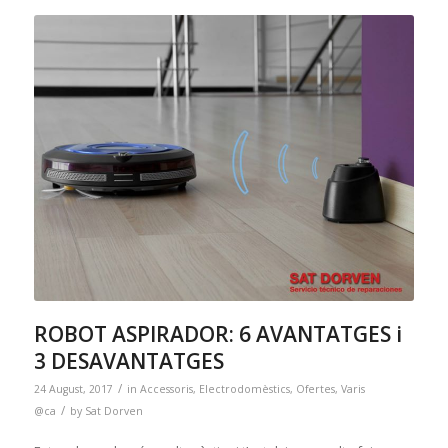
ROBOT ASPIRADOR: 6 AVANTATGES i
3 DESAVANTATGES
/
24 August, 2017
in
Accessoris
,
Electrodomèstics
,
Ofertes
,
Varis
/
@ca
by
Sat Dorven