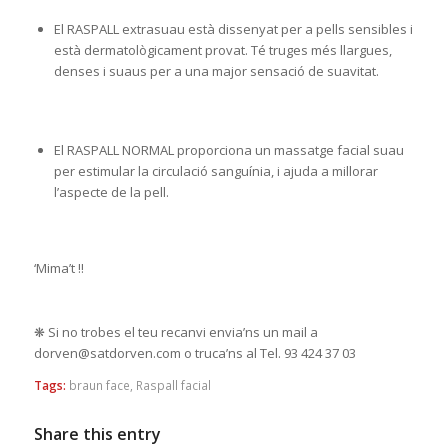
El RASPALL extrasuau està dissenyat per a pells sensibles i
està dermatològicament provat. Té truges més llargues,
denses i suaus per a una major sensació de suavitat.
El RASPALL NORMAL proporciona un massatge facial suau
per estimular la circulació sanguínia, i ajuda a millorar
l’aspecte de la pell.
‘Mima’t !!
❋ Si no trobes el teu recanvi envia’ns un mail a
dorven@satdorven.com o truca’ns al Tel. 93 424 37 03
Tags:
braun face
,
Raspall facial
Share this entry