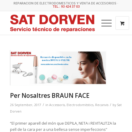
REPARACION DE ELECTRODOMESTICOS Y VENTA DE ACCESORIOS ·
TEL.: 93 424 37 03
Per Nosaltres BRAUN FACE
/
/
26 September, 2017
in
Accessoris
,
Electrodomèstics
,
Recanvis
by
Sat
Dorven
“El primer aparell del món que DEPILA, NETA i REVITALITZA la
pell de la cara per a una bellesa sense imperfeccions”