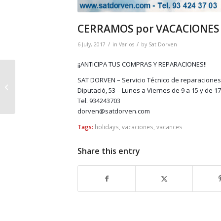
CERRAMOS por VACACIONES de
/
/
6 July, 2017
in
Varios
by
Sat Dorven
¡¡ANTICIPA TUS COMPRAS Y REPARACIONES!!
¡Reparar
SAT DORVEN – Servicio Técnico de reparaciones
electrodomèstics és
Diputació, 53 – Lunes a Viernes de 9 a 15 y de 1
més ECONÒMIC i
Tel. 934243703
ECOLÒGIC!
dorven@satdorven.com
Tags:
holidays
,
vacaciones
,
vacances
Share this entry