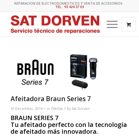
REPARACION DE ELECTRODOMESTICOS Y VENTA DE ACCESORIOS ·
TEL.: 93 424 37 03
Afeitadora Braun Series 7
/
/
10 December, 2014
in
Ofertas
by
Sat Dorven
BRAUN SERIES 7
Tu afeitado perfecto con la tecnología
de afeitado más innovadora.