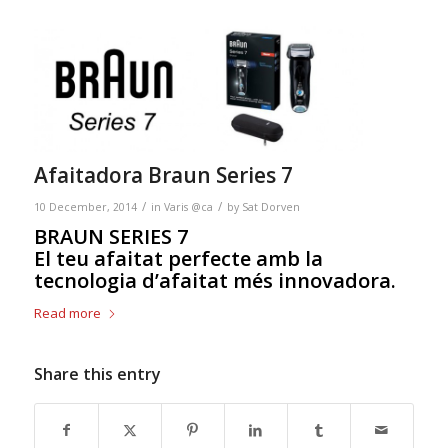
Afaitadora Braun Series 7
/
/
10 December, 2014
in
Varis @ca
by
Sat Dorven
BRAUN SERIES 7
El teu afaitat perfecte amb la
tecnologia d’afaitat més innovadora.
Read more
Share this entry